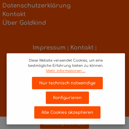
Datenschutzerklärung
Kontakt
Über Goldkind
Impressum
Kontakt
|
|
Datenschutzerklärung
Diese Website verwendet Cookies, um eine
* Alle Preise inkl. gesetzl. Mehrwertsteuer zzgl.
bestmögliche Erfahrung bieten zu können.
Versandkosten
Mehr Informationen ...
Nur technisch notwendige
Realisiert mit Shopware
Konfigurieren
Alle Cookies akzeptieren
Bestellung widerrufen