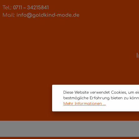
Tel.:
0711 – 34215841
Mail:
info@goldkind-mode.de
Diese Website verwendet Cookies, um e
bestmögliche Erfahrung bieten zu könn
Mehr Informationen ...